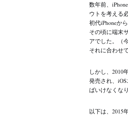
数年前、iPh
ウトを考える
初代iPhone
その頃に端末サ
アでした。（
それに合わせ
しかし、2010
発売され、iO
ばいけなくな
以下は、201