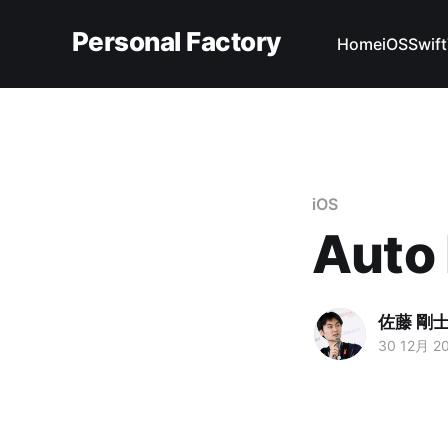
Personal Factory
Home
iOS
Swift
iOS
Aut
佐藤 剛
30 12月 2