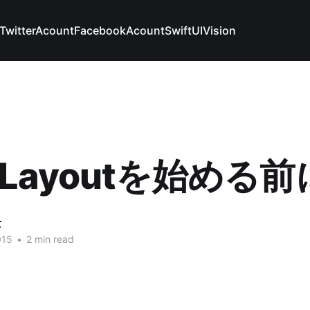
TwitterAcount
FacebookAcount
SwiftUI
Vision
o Layoutを始める前
士
015
•
2 min read