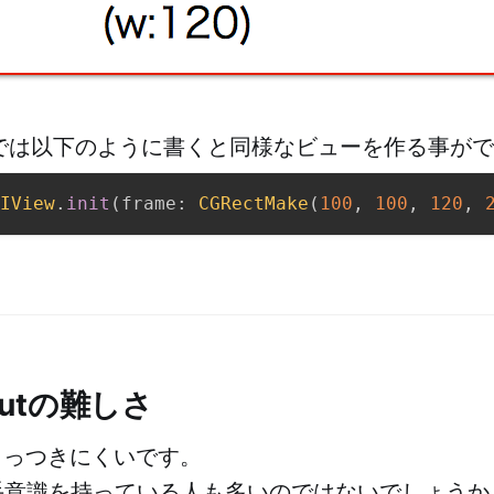
ードでは以下のように書くと同様なビューを作る事が
IView
.
init
(
frame
:
CGRectMake
(
100
,
100
,
120
,
youtの難しさ
utはとっつきにくいです。
手意識を持っている人も多いのではないでしょうか