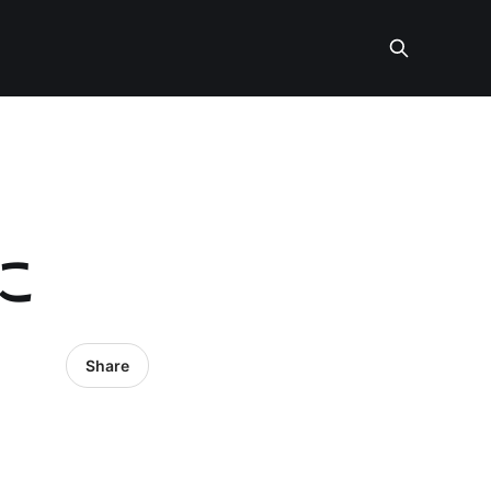
に
Share