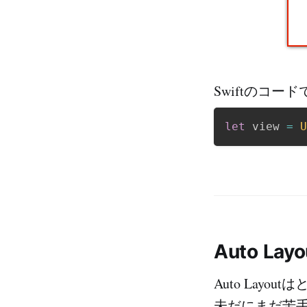
Swiftのコ
let
 view 
=
U
Auto La
Auto Layo
未だにまだ苦