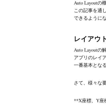
Auto Lay
この記事を通し
できるように
レイアウ
Auto Lay
アプリのレイ
一番基本となるV
さて、様々な
**X座標、Y座標