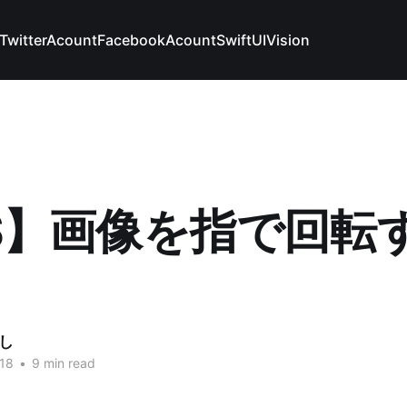
TwitterAcount
FacebookAcount
SwiftUI
Vision
OS】画像を指で回転
し
18
•
9 min read