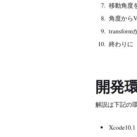
移動角度
角度からV
transf
終わりに
開発
解説は下記の
Xcode10.1