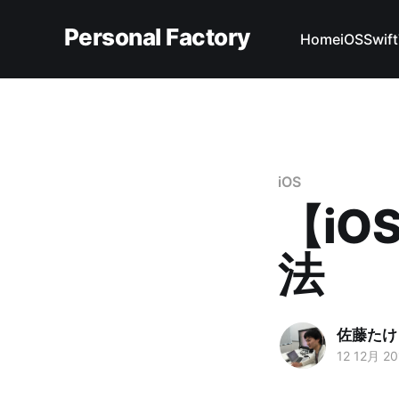
Personal Factory
Home
iOS
Swift
iOS
【i
法
佐藤たけ
12 12月 20