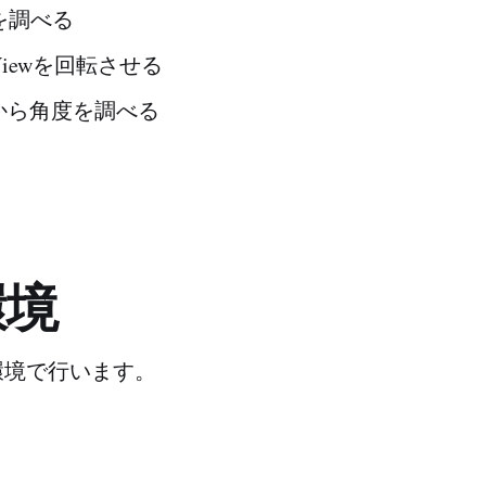
を調べる
iewを回転させる
ormから角度を調べる
環境
環境で行います。