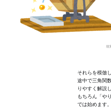
現
それらを模倣し
途中で三角関
りやすく解説
もちろん「や
では始めます