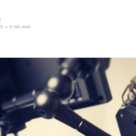
士
20
•
5 min read