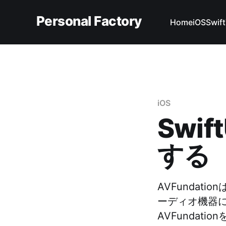
Personal Factory
Home
iOS
Swift
iOS
Swif
する【
AVFundat
ーディオ機器
AVFundat