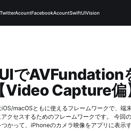
TwitterAcount
FacebookAcount
SwiftUI
Vision
tUIでAVFundati
Video Capture
ionはiOS/macOSともに使えるフレームワークで、
にアクセスするためのフレームワークです。 今回
ionをつかって、iPhoneのカメラ映像をアプリに表