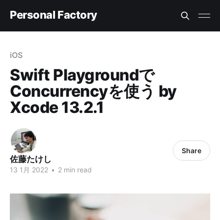
Personal Factory
iOS
Swift Playgroundで
Concurrencyを使う by
Xcode 13.2.1
Share
佐藤たけし
13 1月 2022
•
2 min read