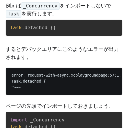
例えば
をインポートしないで
_Concurrency
を実行します。
Task
Task
.
detached 
{
}
するとデバックエリアにこのようなエラーが出力
されます。
error: request-with-async.xcplaygroundpage:57:1: er
Task.detached {

ページの先頭でインポートしておきましょう。
import
Task
.
detached 
{
}