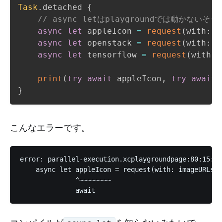
Task
.
detached 
{
// async letはplaygroundでは動かないそう
async
let
 appleIcon 
=
request
(
with
:
 i
async
let
 openstack 
=
request
(
with
:
 i
async
let
 tensorflow 
=
request
(
with
:
 
print
(
try
await
 appleIcon
,
try
await
 
}
こんなエラーです。
error: parallel-execution.xcplaygroundpage:80:15: e
    async let appleIcon = request(with: imageURLs[0
              ^~~~~~~~~
