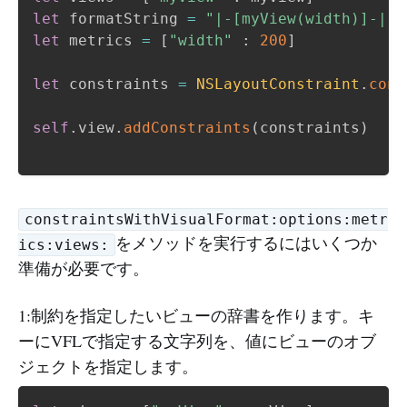
let
 formatString 
=
"|-[myView(width)]-|"
let
 metrics 
=
[
"width"
:
200
]
let
 constraints 
=
NSLayoutConstraint
.
cons
self
.
view
.
addConstraints
(
constraints
)
constraintsWithVisualFormat:options:metr
をメソッドを実行するにはいくつか
ics:views:
準備が必要です。
1:制約を指定したいビューの辞書を作ります。キ
ーにVFLで指定する文字列を、値にビューのオブ
ジェクトを指定します。