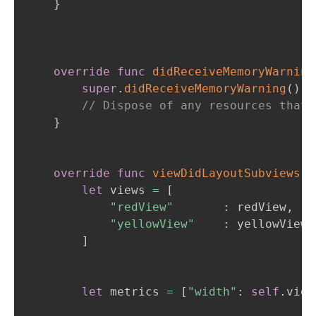
}
override
func
didReceiveMemoryWarning
super
.
didReceiveMemoryWarning
(
)
// Dispose of any resources that 
}
override
func
viewDidLayoutSubviews
(
)
let
 views 
=
[
"redView"
:
 redView
,
"yellowView"
:
 yellowView

]
let
 metrics 
=
[
"width"
:
self
.
view