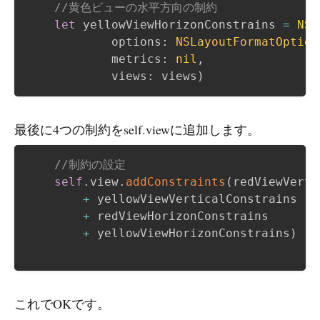
//黄色ビューの水平方向の制約
let
 yellowViewHorizonConstrains 
=
NSL
            options
:
NSLayoutFormatOption
            metrics
:
nil
,
            views
:
 views
)
最後に4つの制約をself.viewに追加します。
//制約の設定
self
.
view
.
addConstraints
(
redViewVerti
+
 yellowViewVerticalConstrains

+
 redViewHorizonConstrains

+
 yellowViewHorizonConstrains
)
これでOKです。