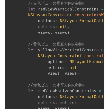
//赤色ビューの垂直方向の制約
let
 redViewVerticalConstrains 
=
NSLayoutConstraint
.
constraintsWit
            options
:
NSLayoutFormatOption
            metrics
:
nil
,
            views
:
 views
)
//黄色ビューの垂直方向の制約
let
 yellowViewVerticalConstrains 
NSLayoutConstraint
.
constraint
                options
:
NSLayoutFormatOp
                metrics
:
nil
,
                views
:
 views
)
//赤色ビューの水平方向の制約
let
 redViewHorizonConstrains 
=
NS
            options
:
NSLayoutFormatOption
            metrics
:
 metrics
,
            views
:
 views
)