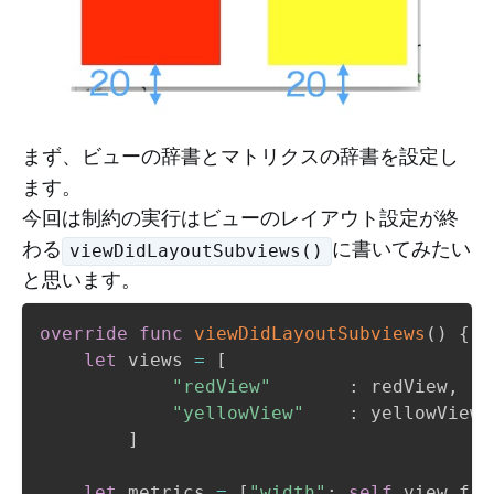
まず、ビューの辞書とマトリクスの辞書を設定し
ます。
今回は制約の実行はビューのレイアウト設定が終
わる
に書いてみたい
viewDidLayoutSubviews()
と思います。
override
func
viewDidLayoutSubviews
(
)
{
let
 views 
=
[
"redView"
:
 redView
,
"yellowView"
:
 yellowView

]
let
 metrics 
=
[
"width"
:
self
.
view
.
fra