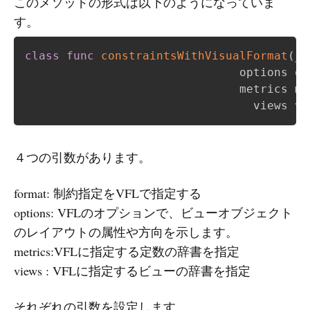
このメソッドの形式は以下のようになっていま
す。
class
func
constraintsWithVisualFormat
(
_
 
                               options op
                               metrics me
                                 views vi
４つの引数があります。
format: 制約指定をVFLで指定する
options: VFLのオプションで、ビューオブジェクト
のレイアウトの属性や方向を示します。
metrics:VFLに指定する定数の辞書を指定
views : VFLに指定するビューの辞書を指定
それぞれの引数を設定します。