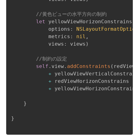
//黄色ビューの水平方向の制約
let
 yellowViewHorizonConstrains 
=
            options
:
NSLayoutFormatOption
            metrics
:
nil
,
            views
:
 views
)
//制約の設定
self
.
view
.
addConstraints
(
redViewV
+
 yellowViewVerticalConstrains
+
 redViewHorizonConstrains

+
 yellowViewHorizonConstrains
}
}