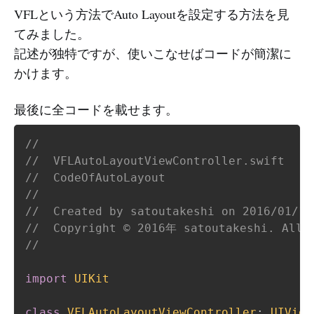
VFLという方法でAuto Layoutを設定する方法を見
てみました。
記述が独特ですが、使いこなせばコードが簡潔に
かけます。
最後に全コードを載せます。
//
//  VFLAutoLayoutViewController.swift
//  CodeOfAutoLayout
//
//  Created by satoutakeshi on 2016/01/11
//  Copyright © 2016年 satoutakeshi. All 
//
import
UIKit
class
VFLAutoLayoutViewController
:
UIView