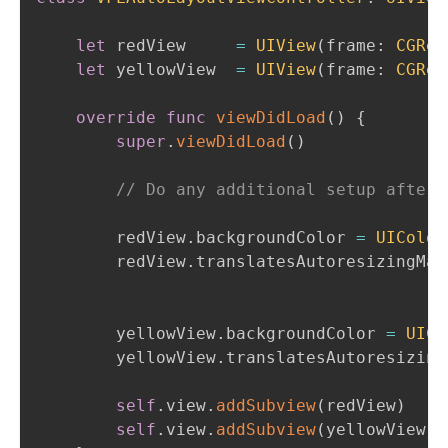
let
 redView     
=
UIView
(
frame
:
CGRec
let
 yellowView  
=
UIView
(
frame
:
CGRec
override
func
viewDidLoad
(
)
{
super
.
viewDidLoad
(
)
// Do any additional setup after 
        redView
.
backgroundColor 
=
UIColor
        redView
.
translatesAutoresizingMas
        yellowView
.
backgroundColor 
=
UICo
        yellowView
.
translatesAutoresizing
self
.
view
.
addSubview
(
redView
)
self
.
view
.
addSubview
(
yellowView
)