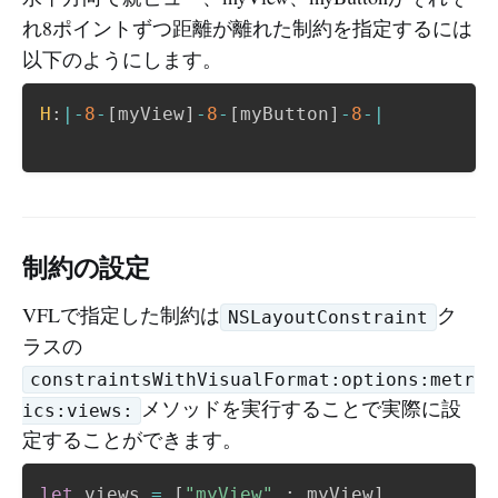
れ8ポイントずつ距離が離れた制約を指定するには
以下のようにします。
H
:
|-
8
-
[
myView
]
-
8
-
[
myButton
]
-
8
-|
制約の設定
VFLで指定した制約は
ク
NSLayoutConstraint
ラスの
constraintsWithVisualFormat:options:metr
メソッドを実行することで実際に設
ics:views:
定することができます。
let
 views 
=
[
"myView"
:
 myView
]