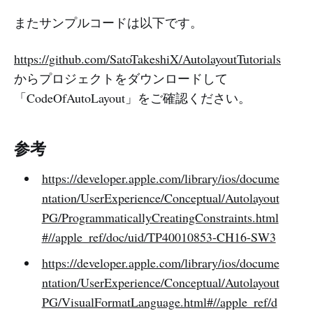
またサンプルコードは以下です。
https://github.com/SatoTakeshiX/AutolayoutTutorials
からプロジェクトをダウンロードして
「CodeOfAutoLayout」をご確認ください。
参考
https://developer.apple.com/library/ios/docume
ntation/UserExperience/Conceptual/Autolayout
PG/ProgrammaticallyCreatingConstraints.html
#//apple_ref/doc/uid/TP40010853-CH16-SW3
https://developer.apple.com/library/ios/docume
ntation/UserExperience/Conceptual/Autolayout
PG/VisualFormatLanguage.html#//apple_ref/d