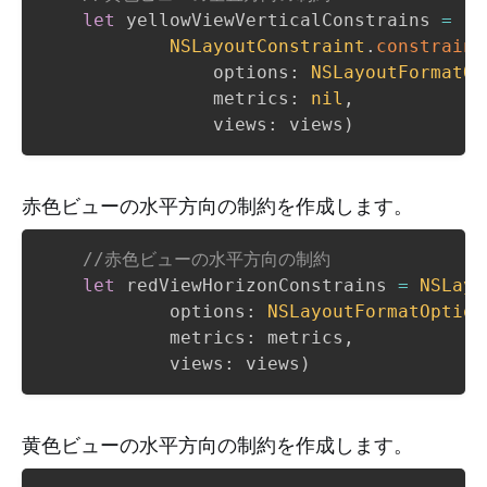
let
 yellowViewVerticalConstrains 
=
NSLayoutConstraint
.
constraint
                options
:
NSLayoutFormatOp
                metrics
:
nil
,
                views
:
 views
)
赤色ビューの水平方向の制約を作成します。
//赤色ビューの水平方向の制約
let
 redViewHorizonConstrains 
=
NSLayo
            options
:
NSLayoutFormatOption
            metrics
:
 metrics
,
            views
:
 views
)
黄色ビューの水平方向の制約を作成します。