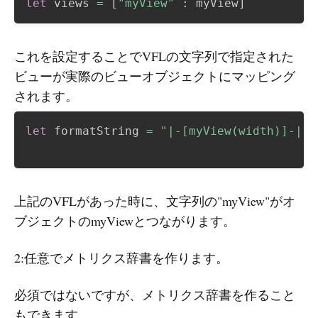
let
 views 
=
[
"myView"
:
 myView
]
これを設定することでVFLの文字列で指定された
ビューが実際のビューオブジェクトにマッピング
されます。
let
 formatString 
=
"|-[myView(width)]-|"
上記のVFLがあった時に、文字列の"myView"がオ
ブジェクトのmyViewとつながります。
2:任意でメトリクス辞書を作ります。
必須ではないですが、メトリクス辞書を作ること
もできます。