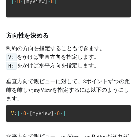
|-
8
-
[
myView
]
-
8
|
方向性を決める
制約の方向を指定することもできます。
をかけば垂直方向を指定します。
V:
をかけば水平方向を指定します。
H:
垂直方向で親ビューに対して、8ポイントずつの距
離を離したmyViewを指定するには以下のようにし
ます。
V
:
|-
8
-
[
myView
]
-
8
-|
水平方向で親ビュー、myView、myButtonがそれぞ