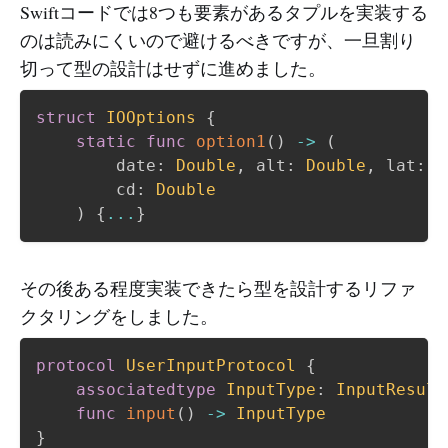
Swiftコードでは8つも要素があるタプルを実装する
のは読みにくいので避けるべきですが、一旦割り
切って型の設計はせずに進めました。
struct
IOOptions
{
static
func
option1
(
)
->
(
        date
:
Double
,
 alt
:
Double
,
 lat
:
D
        cd
:
Double
)
{
...
}
その後ある程度実装できたら型を設計するリファ
クタリングをしました。
protocol
UserInputProtocol
{
associatedtype
InputType
:
InputResult
func
input
(
)
->
InputType
}