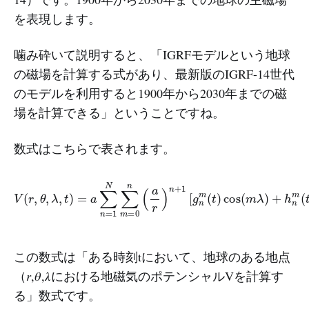
を表現します。
噛み砕いて説明すると、「IGRFモデルという地球
の磁場を計算する式があり、最新版のIGRF-14世代
のモデルを利用すると1900年から2030年までの磁
場を計算できる」ということですね。
数式はこちらで表されます。
V
(
r
,
θ
,
λ
,
t
)
=
a
∑
n
=
m
1
(
N
t
)
∑
sin
m
(
=
m
0
λ
n
)
(
]
a
P
r
n
)
n
m
+
(
1
cos
[
g
n
θ
m
)
(
t
)
cos
(
m
λ
)
+
h
n
この数式は「ある時刻tにおいて、地球のある地点
（𝑟,𝜃,𝜆における地磁気のポテンシャルVを計算す
る」数式です。