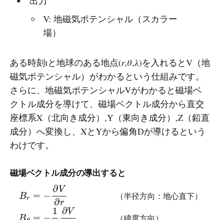
出力
V: 地磁気ポテンシャル（スカラー
場）
ある時刻tと地球のある地点(𝑟,𝜃,𝜆)を入れるとV（地
磁気ポテンシャル）がわかるという仕組みです。
さらに、地磁気ポテンシャルVがわかると磁場ベ
クトル成分を導けて、磁場ベクトル成分から直交
座標系X（北向き成分）,Y（東向き成分）,Z（鉛直
成分）へ変換し、XとYから偏角Dが導けるという
わけです。
磁場ベクトル成分の導出すると
B
r
B
=
λ
−
B
=
∂
θ
−
V
=
1
∂
−
r
r
sin
1
（半径方向：地心直下）
r
∂
θ
V
∂
∂
V
θ
∂
（緯度方向）
λ
（経度方向）
（
半
径
方
向
：
地
心
直
下
）