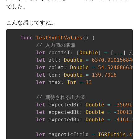
でした。
こんな感じですね。
func
testSynthValues
(
)
{
// 入力値の準備
let
 coeffsT
:
[
Double
]
=
[
...
]
//
let
 alt
:
Double
=
6370.9101568404
let
 colat
:
Double
=
54.5240866391
let
 lon
:
Double
=
139.7016
let
 nmax
:
Int
=
13
// 期待される出力値
let
 expectedBr
:
Double
=
-
35691.6
let
 expectedBt
:
Double
=
-
30013.2
let
 expectedBp
:
Double
=
-
4161.56
let
 magneticField 
=
IGRFUtils
.
syn