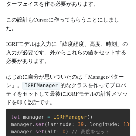
ターフェイスを作る必要があります。
この設計もCursorに作ってもらうことにしまし
た。
IGRFモデルは入力に「緯度経度、高度、時刻」の
入力が必要です。外からこれらの値をセットする
必要があります。
はじめに自分が思いついたのは「Managerパター
ン」。
的なクラスを作ってプロパ
IGRFManager
ティをセットして最後にIGRFモデルの計算メソッ
ドを叩く設計です。
let
 manager 
=
IGRFManager
(
)
manager
.
set
(
latitude
:
39
,
 longitude
:
139.
manager
.
set
(
alt
:
0
)
// 高度をセット