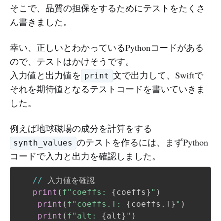
そこで、品質の担保をするためにテストをたくさ
ん書きました。
幸い、正しいとわかっているPythonコードがある
ので、テストはかけそうです。
入力値と出力値を
文で出力して、Swiftで
print
それを期待値となるテストコードを書いていきま
した。
例えば地球磁場の成分を計算をする
のテストを作るには、まずPython
synth_values
コードで入力と出力を確認しました。
//
 入力値を確認

print
(
f"coeffs: 
{
coeffs
}
"
)
print
(
f"coeffs.T: 
{
coeffs
.
T
}
"
)
print
(
f"alt: 
{
alt
}
"
)