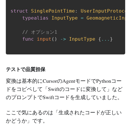
struct
SinglePointTime
:
UserInputProtocol
typealias
InputType
=
GeomagneticInpu
// オプション1
func
input
(
)
->
InputType
{
...
}
テストで品質担保
変換は基本的にCursorのAgentモードでPythonコー
ドをコピペして「Swiftのコードに変換して」など
のプロンプトでSwiftコードを生成していました。
ここで気にあるのは「生成されたコードが正しい
かどうか」です。