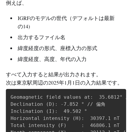
例えば、
IGRFのモデルの世代（デフォルトは最新
の14)
出力するファイル名
緯度経度の形式、座標入力の形式
緯度経度、高度、年代の入力
すべて入力すると結果が出力されます。
次は東京駅周辺の2025年1月1日の入力結果です。
Geomagnetic field values at:  35.6812° / 
Declination (D): -7.852 ° // 偏角

Inclination (I):  49.502 °

Horizontal intensity (H):  30397.1 nT

Total intensity (F)     :  46806.1 nT
