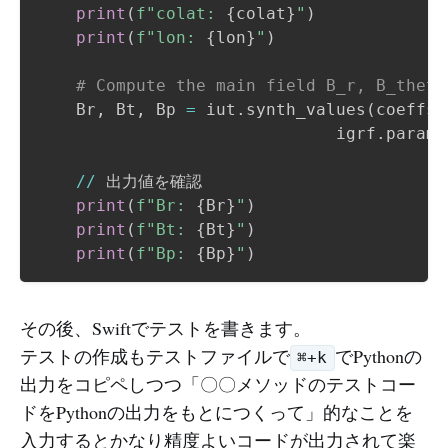
print
(
f"colat: 
{
colat
}
"
)
print
(
f"lon: 
{
lon
}
"
)
# Compute the main field B_r, B_theta
    Br
,
 Bt
,
 Bp 
=
 iut
.
synth_values
(
coeffs
.
                              igrf
.
parame
//
 出力値を確認

print
(
f"Br: 
{
Br
}
"
)
print
(
f"Bt: 
{
Bt
}
"
)
print
(
f"Bp: 
{
Bp
}
"
)
その後、Swiftでテストを書きます。
テストの作成もテストファイルで
でPythonの
⌘+k
出力をコピペしつつ「〇〇メソッドのテストコー
ドをPythonの出力をもとにつくって」的なことを
入力するとかなり精度よいコードが出力されて楽