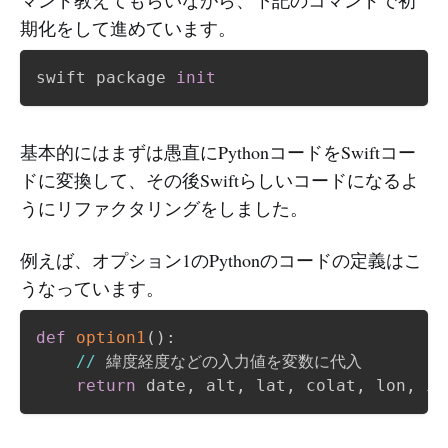
期化をして進めています。
swift package 
init
基本的にはまずは愚直にPythonコードをSwiftコー
ドに変換して、その後Swiftらしいコードになるよ
うにリファクタリングをしました。
例えば、オプション1のPythonのコードの定義はこ
うなっています。
def
option1
(
)
:
//
 緯度経度などの入力値を変数に代入

return
 date
,
 alt
,
 lat
,
 colat
,
 lon
,
 it