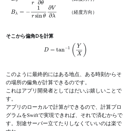
（
緯
度
方
向
）
（
経
度
方
向
）
そこから偏角Dを計算
D
=
tan
−
1
(
Y
X
)
このように最終的にはある地点、ある時刻からそ
の場所の偏角が計算できるのです。
これはアプリ開発者としてはだいぶ嬉しいことで
す。
アプリのローカルで計算ができるので、計算プロ
グラムをSwiftで実現できれば、それで済むからで
す。別途サーバー立てたりしなくていいのは楽で