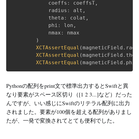
            coeffs
:
 coeffsT
,
            radius
:
 alt
,
            theta
:
 colat
,
            phi
:
 lon
,
            nmax
:
 nmax

)
XCTAssertEqual
(
magneticField
.
radi
XCTAssertEqual
(
magneticField
.
thet
XCTAssertEqual
(
magneticField
.
phi
,
Pythonの配列をprint文で標準出力するとSwiftと異
なり要素がスペース区切り（[1 2 3...]など）だった
んですが、いい感じにSwiftのリテラル配列に出力
されました。要素が100個を超える配列がありまし
たが、一発で変換されてとても便利でした。