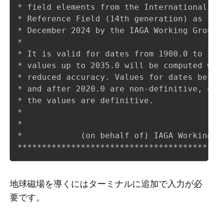
* field elements from the International G
* Reference Field (14th generation) as re
* December 2024 by the IAGA Working Group
*                                        
* It is valid for dates from 1900.0 to 20
* values up to 2035.0 will be computed wi
* reduced accuracy. Values for dates befo
* and after 2020.0 are non-definitive, ot
* the values are definitive.             
*                                        
*                                        
*            (on behalf of) IAGA Working 
地球磁場を導くにはターミナルに追加で入力が必
要です。