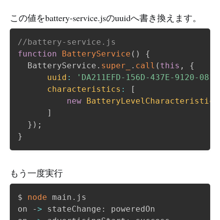
この値をbattery-service.jsのuuidへ書き換えます。
//battery-service.js
function
BatteryService
(
)
{
  BatteryService
.
super_
.
call
(
this
,
{
uuid
:
'DA211EFD-156D-437E-9120-0815
characteristics
:
[
new
BatteryLevelCharacteristic
(
]
}
)
;
}
もう一度実行
$ 
node
 main.js

on -
>
 stateChange: poweredOn
