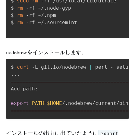
$ 
sudo
rm
 -rf /usr/local/lib/dtrace

$ 
rm
 -rf ~/.node-gyp

$ 
rm
 -rf ~/.npm

$ 
rm
 -rf ~/.sourcemint 

nodebrewをインストールします。
$ 
curl
 -L git.io/nodebrew 
|
..
==
==
==
==
==
==
==
==
==
==
==
==
==
==
==
==
==
==
==
==
Add path:

export
PATH
=
$HOME
/.nodebrew/current/bin:
$
==
==
==
==
==
==
==
==
==
==
==
==
==
==
==
==
==
==
==
==
インストールの出力に出ていたように
export