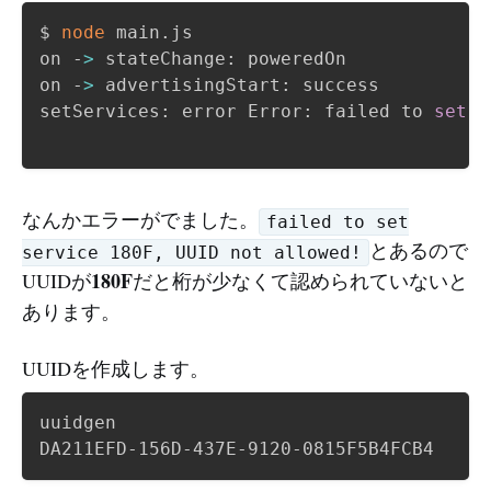
$ 
node
 main.js 

on -
>
 stateChange: poweredOn

on -
>
 advertisingStart: success

setServices: error Error: failed to 
set
s
なんかエラーがでました。
failed to set
とあるので
service 180F, UUID not allowed!
180F
UUIDが
だと桁が少なくて認められていないと
あります。
UUIDを作成します。
uuidgen
