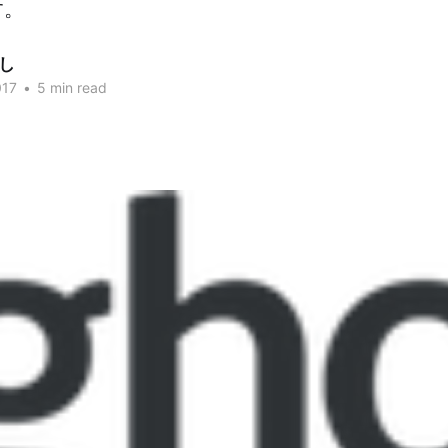
す。
し
017
•
5 min read