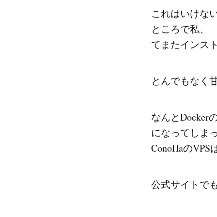
これはいけな
ところで私、 
てまたインス
とんでもなく
なんとDocke
になってしま
ConoHaのVPS
公式サイトで