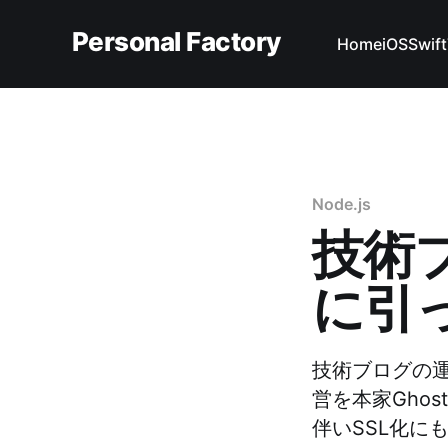
Personal Factory
Home
iOS
Swift
Node.js
技術ブ
に引
技術ブログの運
営を本家Gho
伴いSSL化に