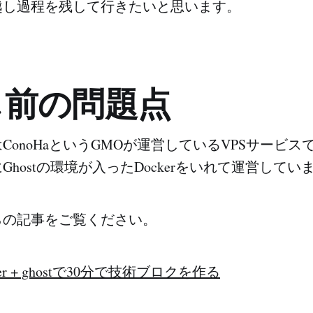
越し過程を残して行きたいと思います。
し前の問題点
ConoHaというGMOが運営しているVPSサービ
Ghostの環境が入ったDockerをいれて運営してい
らの記事をご覧ください。
ocker + ghostで30分で技術ブロクを作る