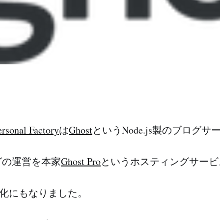
ersonal Factory
は
Ghost
というNode.js製のブログ
グの運営を本家
Ghost Pro
というホスティングサービ
L化にもなりました。