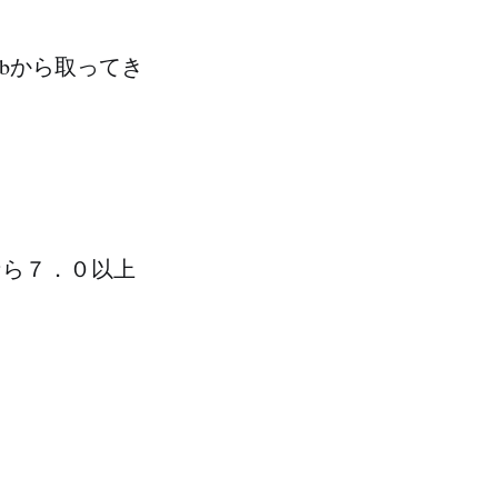
ubから取ってき
Sなら７．０以上