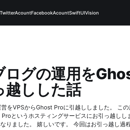
TwitterAcount
FacebookAcount
SwiftUI
Vision
ログの運用をGhost
っ越しした話
営をVPSからGhost Proに引越ししました。 こ
st Proというホスティングサービスにお引っ越しし
もなりました。 嬉しいです。 今回はお引っ越し過