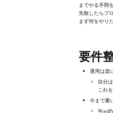
までやる手間
失敗したらブ
まず何をやり
要件
運用は楽
自分は
これを
今まで書
Wor