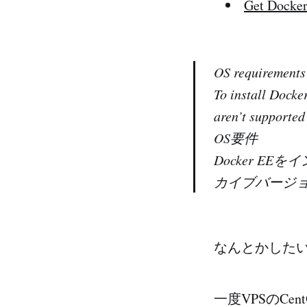
Get Docker
OS requirements
To install Docke
aren’t supported 
OS要件
Docker E
カイブバージ
なんとかした
一度VPSのCe