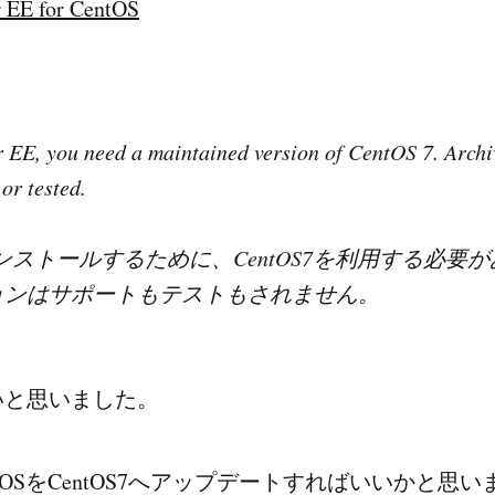
 EE for CentOS
r EE, you need a maintained version of CentOS 7. Archi
or tested.
Eをインストールするために、CentOS7を利用する必
ョンはサポートもテストもされません。
いと思いました。
ntOSをCentOS7へアップデートすればいいかと思