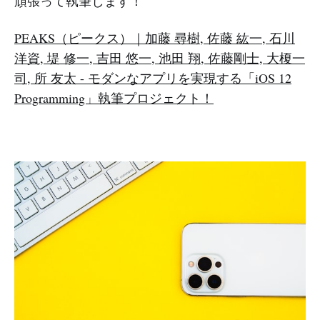
頑張って執筆します！
PEAKS（ピークス）｜加藤 尋樹, 佐藤 紘一, 石川
洋資, 堤 修一, 吉田 悠一, 池田 翔, 佐藤剛士, 大榎一
司, 所 友太 - モダンなアプリを実現する「iOS 12
Programming」執筆プロジェクト！