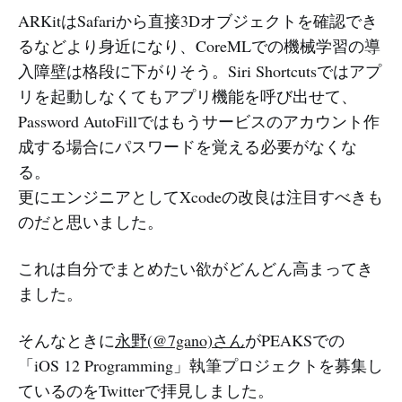
ARKitはSafariから直接3Dオブジェクトを確認でき
るなどより身近になり、CoreMLでの機械学習の導
入障壁は格段に下がりそう。Siri Shortcutsではアプ
リを起動しなくてもアプリ機能を呼び出せて、
Password AutoFillではもうサービスのアカウント作
成する場合にパスワードを覚える必要がなくな
る。
更にエンジニアとしてXcodeの改良は注目すべきも
のだと思いました。
これは自分でまとめたい欲がどんどん高まってき
ました。
そんなときに
永野(@7gano)さん
がPEAKSでの
「iOS 12 Programming」執筆プロジェクトを募集し
ているのをTwitterで拝見しました。