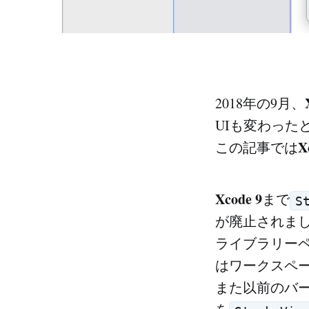
2018年の9月、
UIも変わった
X
この記事では
Xcode 9
まで
S
が廃止されま
ライブラリー
はワークスペ
また以前のバージ