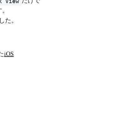
だけで
k View
す。
した。
た
iOS