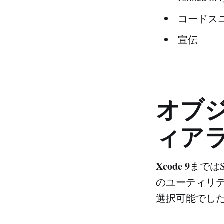
コードス
宣伝
オブ
ィア
Xcode 9
まではS
のユーティリ
選択可能でし