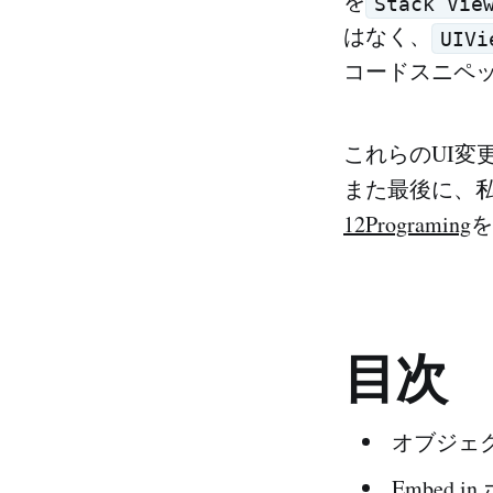
を
Stack Vie
はなく、
UIVi
コードスニペッ
これらのUI変
また最後に、私
12Programing
を
目次
オブジェ
Embed i