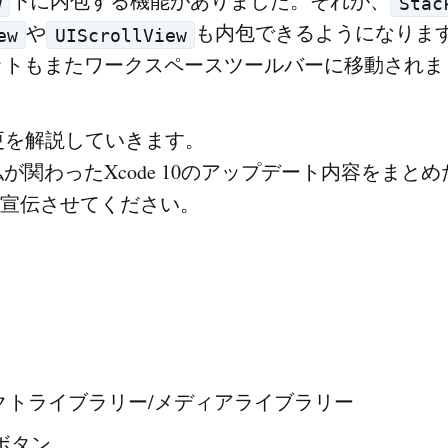
下に内包する機能がありました。それが、
w
Stac
や
も内包できるようになりま
ew
UIScrollView
トもまたワークスペースツールバーに移動されま
更を解説していきます。
が関わったXcode 10のアップデート内容をまとめ
宣伝させてください。
クトライブラリー/メディアライブラリー
n ボタン