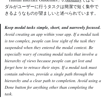
ダルがユーザーに行うタスクは簡潔で短く集中で
きるようなものが望ましいと述べられています。
Keep modal tasks simple, short, and narrowly focused.
Avoid creating an app within your app. If a modal task
is too complex, people can lose sight of the task they
suspended when they entered the modal context. Be
especially wary of creating modal tasks that involve a
hierarchy of views because people can get lost and
forget how to retrace their steps. If a modal task must
contain subviews, provide a single path through the
hierarchy and a clear path to completion. Avoid using a
Done button for anything other than completing the
task.