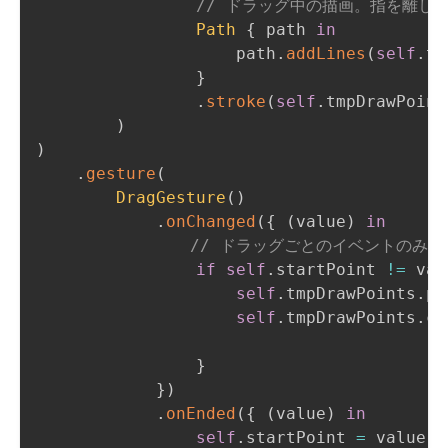
// ドラッグ中の描画。指を離した
Path
{
 path 
in
                    path
.
addLines
(
self
.
tm
}
.
stroke
(
self
.
tmpDrawPoint
)
)
.
gesture
(
DragGesture
(
)
.
onChanged
(
{
(
value
)
in
// ドラッグごとのイベントのみを
if
self
.
startPoint 
!=
 val
self
.
tmpDrawPoints
.
po
self
.
tmpDrawPoints
.
co
}
}
)
.
onEnded
(
{
(
value
)
in
self
.
startPoint 
=
 value
.
s