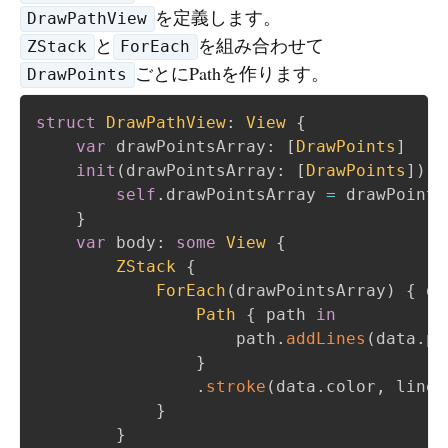
を定義します。
DrawPathView
と
を組み合わせて
ZStack
ForEach
ごとにPathを作ります。
DrawPoints
struct
DrawPathView
:
View
{
var
 drawPointsArray
:
[
DrawPoints
]
init
(
drawPointsArray
:
[
DrawPoints
]
)
{
self
.
drawPointsArray 
=
 drawPoints
}
var
 body
:
some
View
{
ZStack
{
ForEach
(
drawPointsArray
)
{
 da
Path
{
 path 
in
                    path
.
addLines
(
data
.
po
}
.
stroke
(
data
.
color
,
 lineW
}
}