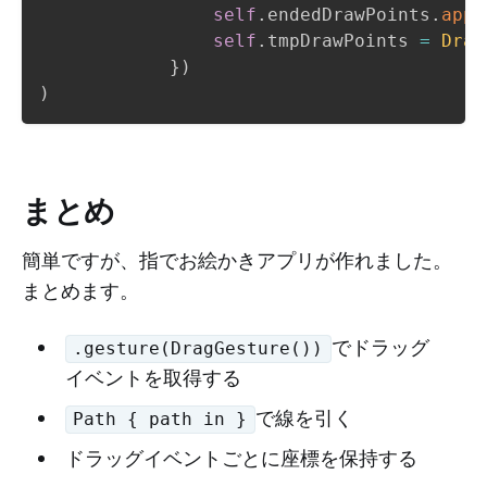
self
.
endedDrawPoints
.
appe
self
.
tmpDrawPoints 
=
Draw
}
)
)
まとめ
簡単ですが、指でお絵かきアプリが作れました。
まとめます。
でドラッグ
.gesture(DragGesture())
イベントを取得する
で線を引く
Path { path in }
ドラッグイベントごとに座標を保持する