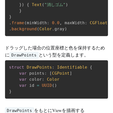
}
)
{
Text
(
"消しゴム"
)
}
}
.
frame
(
minWidth
:
0.0
,
 maxWidth
:
CGFloat
.
i
.
background
(
Color
.
gray
)
ドラッグした場合の位置座標と色を保持するため
に
という型を定義します。
DrawPoints
struct
DrawPoints
:
Identifiable
{
var
 points
:
[
CGPoint
]
var
 color
:
Color
var
 id 
=
UUID
(
)
}
をもとにViewを描画する
DrawPoints