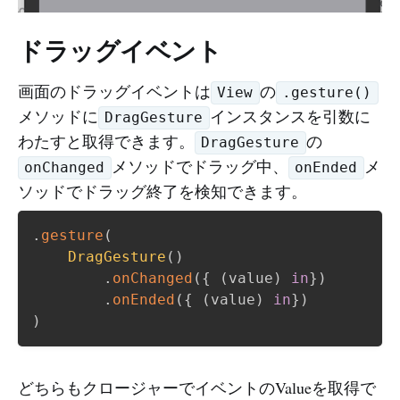
ドラッグイベント
画面のドラッグイベントは
の
View
.gesture()
メソッドに
インスタンスを引数に
DragGesture
わたすと取得できます。
の
DragGesture
メソッドでドラッグ中、
メ
onChanged
onEnded
ソッドでドラッグ終了を検知できます。
.
gesture
(
DragGesture
(
)
.
onChanged
(
{
(
value
)
in
}
)
.
onEnded
(
{
(
value
)
in
}
)
)
どちらもクロージャーでイベントのValueを取得で