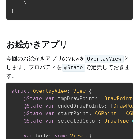
}
}
お絵かきアプリ
今回のお絵かきアプリのViewを
と
OverlayView
します。プロパティを
で定義しておきま
@State
す。
struct
OverlayView
:
View
{
@State
var
 tmpDrawPoints
:
DrawPoints
@State
var
 endedDrawPoints
:
[
DrawPoin
@State
var
 startPoint
:
CGPoint
=
CGPo
@State
var
 selectedColor
:
DrawType
=
var
 body
:
some
View
{
}