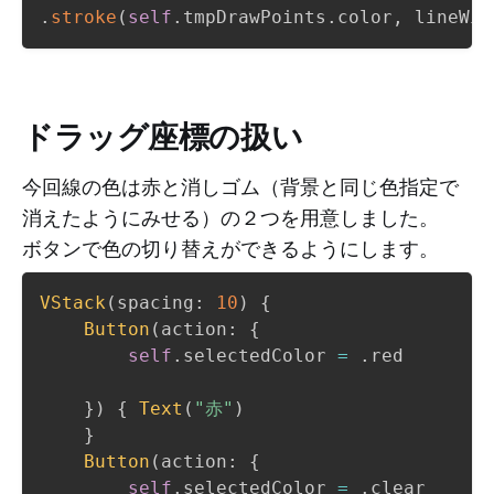
.
stroke
(
self
.
tmpDrawPoints
.
color
,
 lineWid
ドラッグ座標の扱い
今回線の色は赤と消しゴム（背景と同じ色指定で
消えたようにみせる）の２つを用意しました。
ボタンで色の切り替えができるようにします。
VStack
(
spacing
:
10
)
{
Button
(
action
:
{
self
.
selectedColor 
=
.
red

}
)
{
Text
(
"赤"
)
}
Button
(
action
:
{
self
.
selectedColor 
=
.
clear
