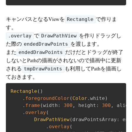
キャンバスとなるViewを
で作りま
Rectangle
す。
で
を作りドラッグし
.overlay
DrawPathView
た際の
を渡します。
endedDrawPoints
また
だけだとドラッグが終了
endedDrawPoints
しないとPathの描画がされないので描画中に更新
される
も利用してPathを描画し
tmpDrawPoints
ておきます。
Rectangle
(
)
.
foregroundColor
(
Color
.
white
)
.
frame
(
width
:
300
,
 height
:
300
,
 align
.
overlay
(
DrawPathView
(
drawPointsArray
:
 end
.
overlay
(