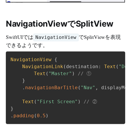
NavigationViewでSplitView
SwiftUIでは
でSplitViewを表現
NavigationView
できるようです。
NavigationView
{
NavigationLink
(
destination
:
Text
(
"Det
Text
(
"Master"
)
// ①
}
.
navigationBarTitle
(
"Nav"
,
 displayMod
Text
(
"First Screen"
)
// ②
}
.
padding
(
0.5
)