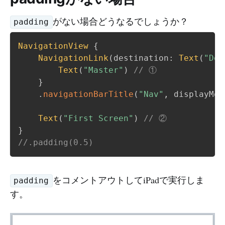
がない場合どうなるでしょうか？
padding
NavigationView
{
NavigationLink
(
destination
:
Text
(
"Det
Text
(
"Master"
)
// ①
}
.
navigationBarTitle
(
"Nav"
,
 displayMod
Text
(
"First Screen"
)
// ②
}
//.padding(0.5)
をコメントアウトしてiPadで実行しま
padding
す。