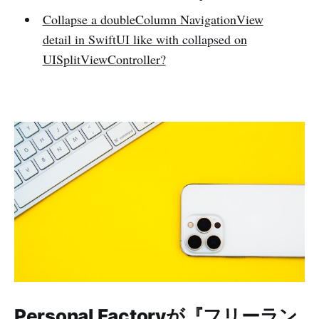
Collapse a doubleColumn NavigationView
detail in SwiftUI like with collapsed on
UISplitViewController?
Personal Factoryが『フリーラン