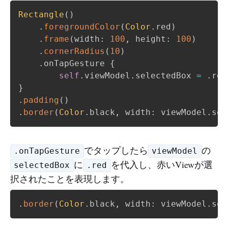
Rectangle
(
)
.
foregroundColor
(
Color
.
red
)
.
frame
(
width
:
100
,
 height
:
100
)
.
cornerRadius
(
10
)
.
onTapGesture 
{
self
.
viewModel
.
selectedBox 
=
.
}
.
padding
(
)
.
border
(
Color
.
black
,
 width
:
 viewModel
.
sel
でタップしたら
の
.onTapGesture
viewModel
に
を代入し、赤いViewが選
selectedBox
.red
択されたことを表現します。
.
border
(
Color
.
black
,
 width
:
 viewModel
.
sel