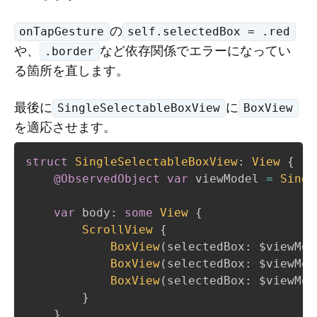
の
onTapGesture
self.selectedBox = .red
や、
など依存関係でエラーになってい
.border
る箇所を直します。
最後に
に
SingleSelectableBoxView
BoxView
を適応させます。
struct
SingleSelectableBoxView
:
View
{
@ObservedObject
var
 viewModel 
=
Singl
var
 body
:
some
View
{
ScrollView
{
BoxView
(
selectedBox
:
 $viewMod
BoxView
(
selectedBox
:
 $viewMod
BoxView
(
selectedBox
:
 $viewMod
}
}