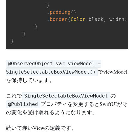
}
.
padding
(
)
.
border
(
Color
.
black
,
 width
:
 v
}
}
}
@ObservedObject var viewModel =
でviewModel
SingleSelectableBoxViewModel()
を保持しています。
これで
の
SingleSelectableBoxViewModel
プロパティを変更するとSwiftUIがそ
@Published
の変化を受け取れるようになります。
続いて赤いViewの定義です。