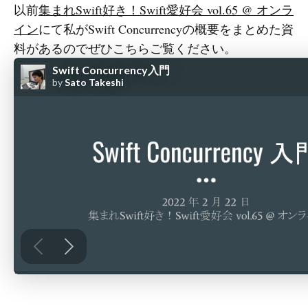
以前
集まれSwift好き！Swift愛好会 vol.65 @ オンラ
イン
にて私がSwift Concurrencyの概要をまとめた資
料があるのでぜひこちらご覧ください。