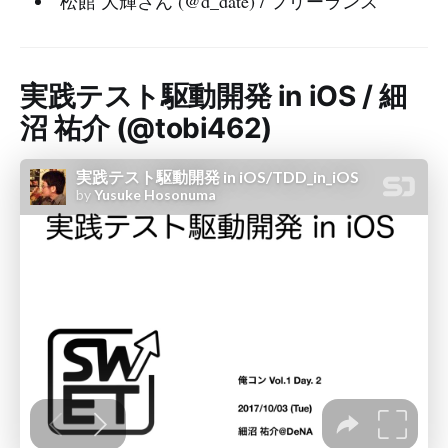
松館 大輝さん (@d_date) / フリーランス
実践テスト駆動開発 in iOS / 細
沼 祐介 (@tobi462)