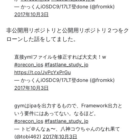
— かっくんiOSDC9/17LT登done (@fromkk)
2017年10月3日
非公開用リポジトリと公開用リポジトリ２つをク
ローンした話をしてました。
直接ymlファイルを修正すれば大丈夫！w
#orecon_ios
#fastlane_study_jp
https://t.co/JvPcYxPrGu
— かっくんiOSDC9/17LT登done (@fromkk)
2017年10月3日
gymはipaを出力するもので、Framework出力と
いう要件にはあってない。なるほど。
#orecon_ios
#fastlane_study_jp
— トビ＠んなぁ〜、八神コウちゃんのなれ果て
(@tobi462)
2017年10月3日