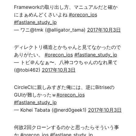
Frameworkの取り出し方、マニュアルだと確か
にまぁめんどくさいよね
#orecon_ios
#fastlane_study_jp
— ワニ@tmk (@alligator_tama)
2017年10月3日
ディレクトリ構造とかちゃんと見てなかったので
ありがたい。
#orecon_ios
#fastlane_study_jp
— トビ＠んなぁ〜、八神コウちゃんのなれ果て
(@tobi462)
2017年10月3日
CircleCIに親しみすぎた俺には、逆にBitriseの
GUIが難しかったｗ
#orecon_ios
#fastlane_study_jp
— Kohei Tabata (@nerd0geek1)
2017年10月3日
何故2回クローンするのかと思ったらそういう事
か
#orecon_ios
#fastlane_study_jp