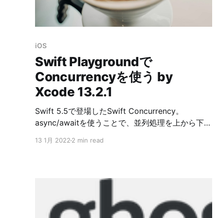
iOS
Swift Playgroundで
Concurrencyを使う by
Xcode 13.2.1
Swift 5.5で登場したSwift Concurrency。
async/awaitを使うことで、並列処理を上から下に
流れるように記述することができます。 どんな風
13 1月 2022
2 min read
に使えるかをSwift Playgroundで試そうとしたと
ころ、Swift Playgroundではいろいろ制限がある
ようなのでまとめました。 検証環境 * Xcode
13.2.1 * Swift 5.5 _Concurrencyをインポートする
Swift Concurrencyの機能をSwift Playgroundで
使う場合、まず最初にすることは _Concurrency
というフレームワークをインポートすることで