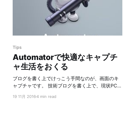
もOKです。 では始めます。 目次 1. 開発環境 2. サ
ンプルアプリ 3. 下準備 4. タップ座標から角度を
調べる 5. 「解説」度数とラジアン 6. 「解説」三
角関数 7. 移動角度を調べる 8. 角度からViewを回
転させる 9. transformから角度を調べる 10. 終わ
りに 開発環境 解説は下記の環境で行います。 *
Xcode10.1 * Swift4.2 サンプルアプリ
Tips
Automatorで快適なキャプチ
ャ生活をおくる
ブログを書く上でけっこう手間なのが、画面のキ
ャプチャです。 技術ブログを書く上で、現状PC上
の画面を共有するためにMac標準のプレビューア
19 11月 2016
4 min read
プリで画面をキャプチャしています。 しかし標準
のプレビューアプリ、デフォルト設定だとなかな
かかゆいところに手がとどかない仕様になってい
ます。撮影した後色々と手間を掛けないといけな
いのがつらいです。 具体的には * デフォルトでは