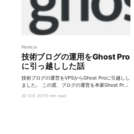
す。 明示的にインポートしないでConcurrencyの
型を実行すると「スコープにそんな型は見つから
ない」とエラーになります。 手元ではコンパイル
エラーにはならず、実行時にエラーが表示されま
した。 例えば_Concurrencyをインポートしないで
Taskを実行します。 Task.detached {} するとデバ
Node.js
ックエリアにこのようなエラーが出力されます。
技術ブログの運用をGhost Pro
error: reque
に引っ越しした話
技術ブログの運営をVPSからGhost Proに引越しし
ました。 この度、ブログの運営を本家Ghost Pro
というホスティングサービスにお引っ越ししまし
30 12月 2017
5 min read
た。 それに伴いSSL化にもなりました。 嬉しいで
す。 今回はお引っ越し過程を残して行きたいと思
います。