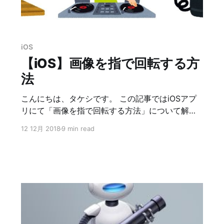
iOS
【iOS】画像を指で回転する方
法
こんにちは、タケシです。 この記事ではiOSアプ
リにて「画像を指で回転する方法」について解説
します。 現実世界ではモノを回して何かを操作す
12 12月 2018
9 min read
ることはよくあります。 福引の抽選器、DJのター
ンテーブル、昔ながらの黒電話などなど。 現実世
界で対象をまわすもの:福引抽選器、DJのターンテ
ーブル、昔ながらの黒電話それらを模倣したUIの
実装をする場合、この記事が役に立つでしょう。
途中で三角関数など数学的な知識が必要になる場
面がありますが、なるべく分かりやすく解説しま
す。 もちろん「やり方だけ知りたい！」という方