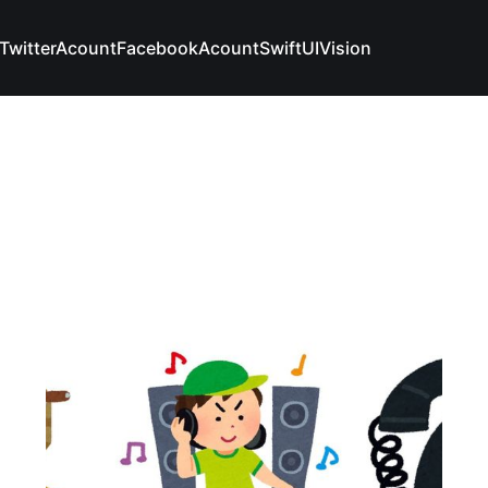
TwitterAcount
FacebookAcount
SwiftUI
Vision